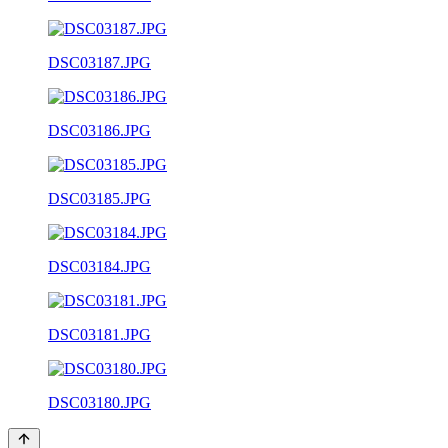
DSC03187.JPG
DSC03186.JPG
DSC03185.JPG
DSC03184.JPG
DSC03181.JPG
DSC03180.JPG