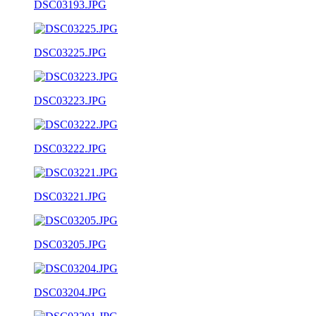
DSC03193.JPG
DSC03225.JPG
DSC03223.JPG
DSC03222.JPG
DSC03221.JPG
DSC03205.JPG
DSC03204.JPG