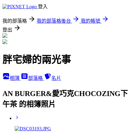
登入
我的部落格
我的部落格後台
我的帳號
登出
胖宅婦的兩光事
相簿
部落格
名片
AN BURGER&愛巧克CHOCOZING下
午茶 的相簿照片