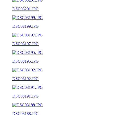
DSC03201.JPG
DSC03199.JPG
DSC03197.JPG
DSC03195.JPG
DSC03192.JPG
DSC03191.JPG
DSC03188.JPG