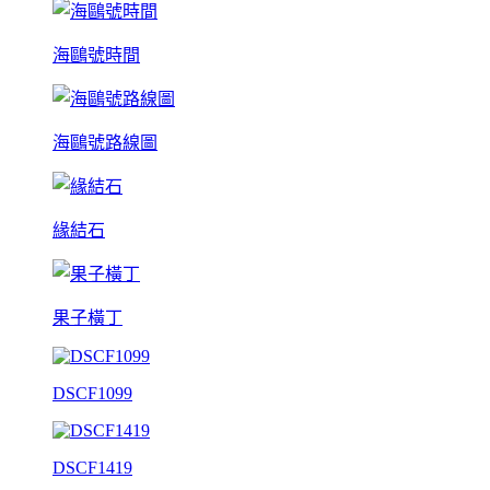
海鷗號時間
海鷗號路線圖
緣結石
果子橫丁
DSCF1099
DSCF1419