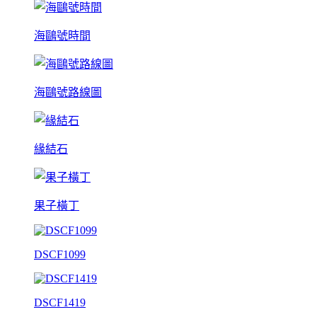
海鷗號時間
海鷗號路線圖
緣結石
果子橫丁
DSCF1099
DSCF1419