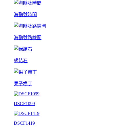
海鷗號時間
海鷗號路線圖
緣結石
果子橫丁
DSCF1099
DSCF1419