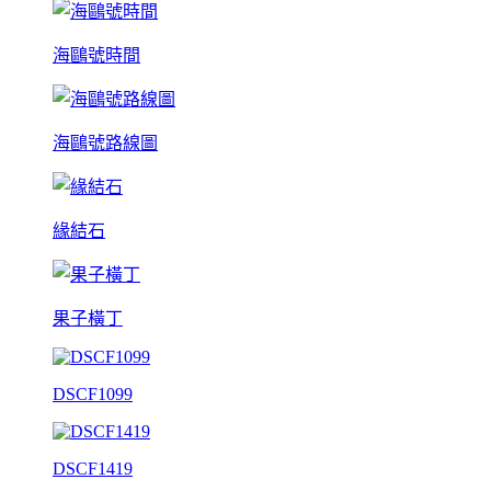
海鷗號時間
海鷗號路線圖
緣結石
果子橫丁
DSCF1099
DSCF1419