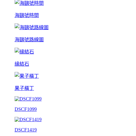
海鷗號時間
海鷗號路線圖
緣結石
果子橫丁
DSCF1099
DSCF1419