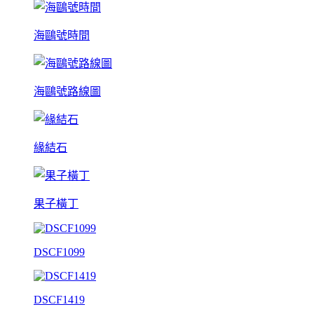
海鷗號時間
海鷗號路線圖
緣結石
果子橫丁
DSCF1099
DSCF1419