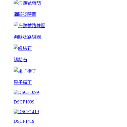
海鷗號時間
海鷗號路線圖
緣結石
果子橫丁
DSCF1099
DSCF1419