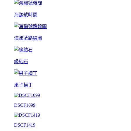
海鷗號時間
海鷗號路線圖
緣結石
果子橫丁
DSCF1099
DSCF1419