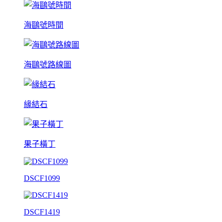
海鷗號時間
海鷗號路線圖
緣結石
果子橫丁
DSCF1099
DSCF1419