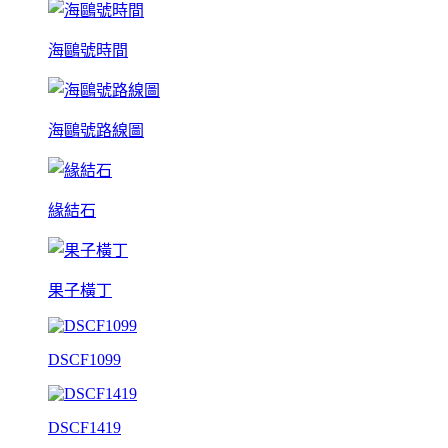
海鷗號時間
海鷗號路線圖
緣結石
果子橫丁
DSCF1099
DSCF1419