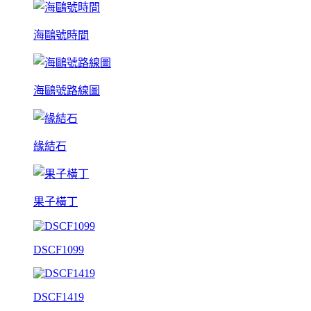
海鷗號時間
海鷗號路線圖
緣結石
果子橫丁
DSCF1099
DSCF1419