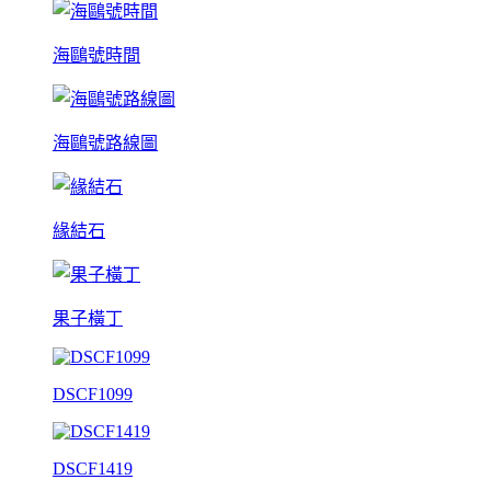
海鷗號時間
海鷗號路線圖
緣結石
果子橫丁
DSCF1099
DSCF1419