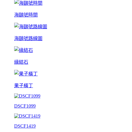
海鷗號時間
海鷗號路線圖
緣結石
果子橫丁
DSCF1099
DSCF1419