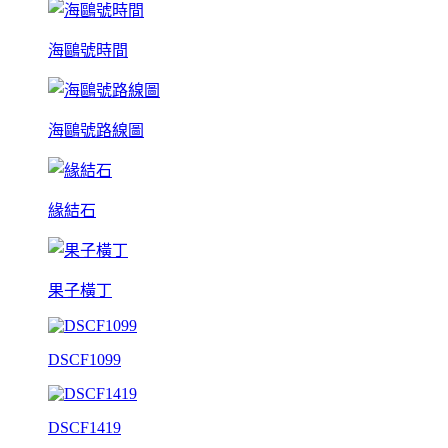
海鷗號時間
海鷗號路線圖
緣結石
果子橫丁
DSCF1099
DSCF1419