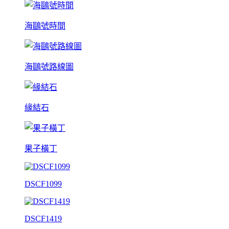
海鷗號時間
海鷗號路線圖
緣結石
果子橫丁
DSCF1099
DSCF1419