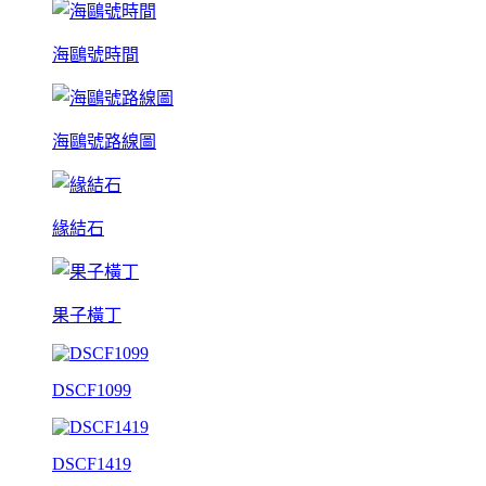
海鷗號時間
海鷗號路線圖
緣結石
果子橫丁
DSCF1099
DSCF1419