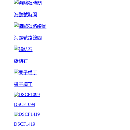
海鷗號時間
海鷗號路線圖
緣結石
果子橫丁
DSCF1099
DSCF1419