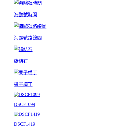
海鷗號時間
海鷗號路線圖
緣結石
果子橫丁
DSCF1099
DSCF1419