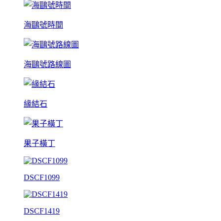
海鷗號時間
海鷗號路線圖
緣結石
果子橫丁
DSCF1099
DSCF1419