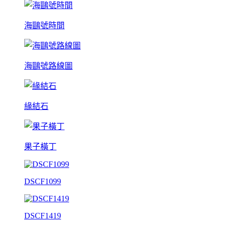
海鷗號時間
海鷗號路線圖
緣結石
果子橫丁
DSCF1099
DSCF1419