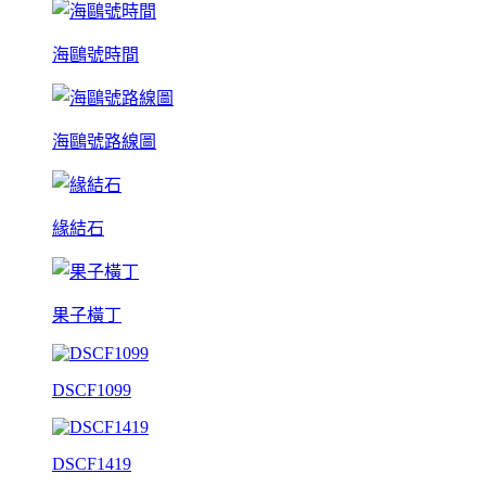
海鷗號時間
海鷗號路線圖
緣結石
果子橫丁
DSCF1099
DSCF1419