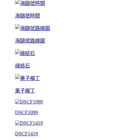
海鷗號時間
海鷗號路線圖
緣結石
果子橫丁
DSCF1099
DSCF1419