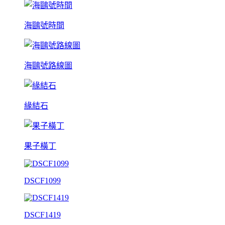
海鷗號時間
海鷗號路線圖
緣結石
果子橫丁
DSCF1099
DSCF1419