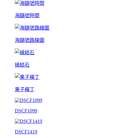
海鷗號時間
海鷗號路線圖
緣結石
果子橫丁
DSCF1099
DSCF1419