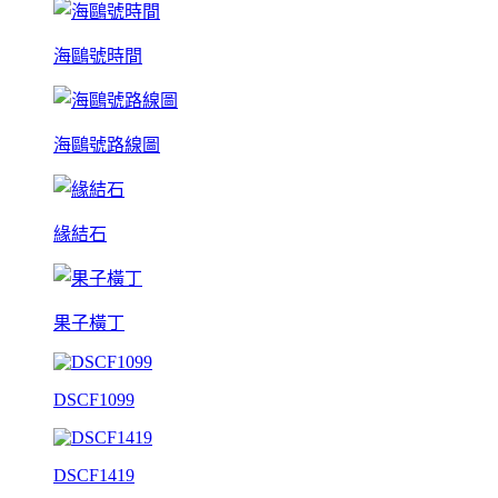
海鷗號時間
海鷗號路線圖
緣結石
果子橫丁
DSCF1099
DSCF1419