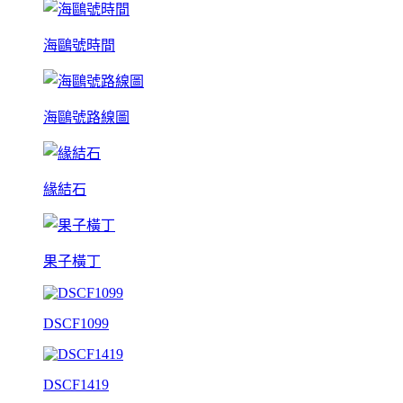
海鷗號時間
海鷗號路線圖
緣結石
果子橫丁
DSCF1099
DSCF1419