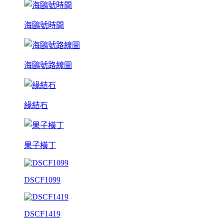
海鷗號時間
海鷗號路線圖
緣結石
果子橫丁
DSCF1099
DSCF1419