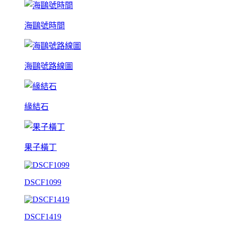
海鷗號時間
海鷗號路線圖
緣結石
果子橫丁
DSCF1099
DSCF1419