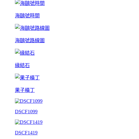
海鷗號時間
海鷗號路線圖
緣結石
果子橫丁
DSCF1099
DSCF1419