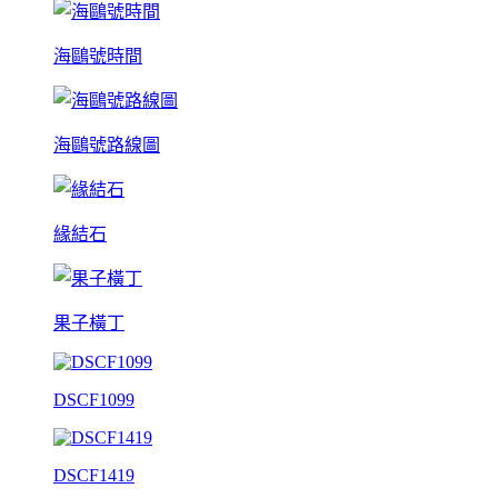
海鷗號時間
海鷗號路線圖
緣結石
果子橫丁
DSCF1099
DSCF1419