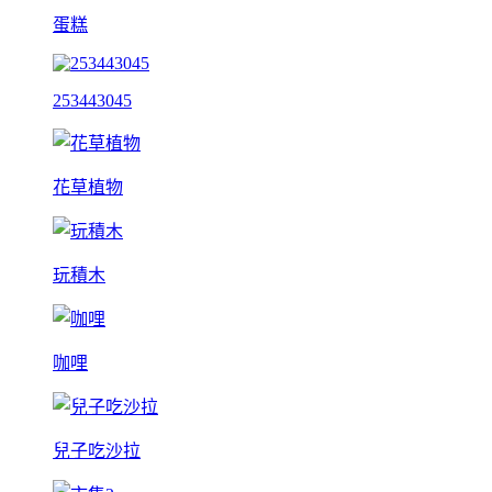
蛋糕
253443045
花草植物
玩積木
咖哩
兒子吃沙拉