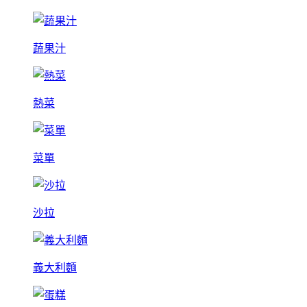
蔬果汁
熱菜
菜單
沙拉
義大利麵