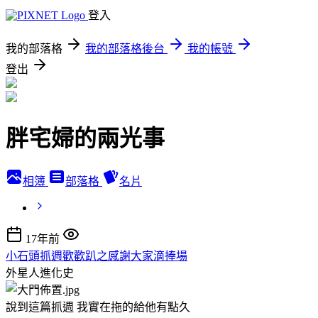
登入
我的部落格
我的部落格後台
我的帳號
登出
胖宅婦的兩光事
相簿
部落格
名片
17年前
小石頭抓週歡歡趴之感謝大家滴捧場
外星人進化史
說到這篇抓週 我實在拖的給他有點久