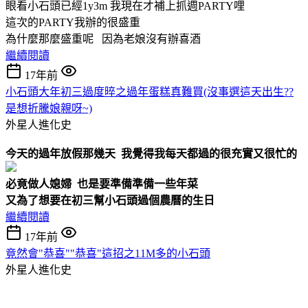
眼看小石頭已經1y3m 我現在才補上抓週PARTY哩
這次的PARTY我辦的很盛重
為什麼那麼盛重呢 因為老娘沒有辦喜酒
繼續閱讀
17年前
小石頭大年初三過度晬之過年蛋糕真難買(沒事選這天出生??
是想折騰娘親呀~)
外星人進化史
今天的過年放假那幾天 我覺得我每天都過的很充實又很忙的
必竟做人媳婦 也是要準備準備一些年菜
又為了想要在初三幫小石頭過個農曆的生日
繼續閱讀
17年前
竟然會"恭喜""恭喜"這招之11M多的小石頭
外星人進化史