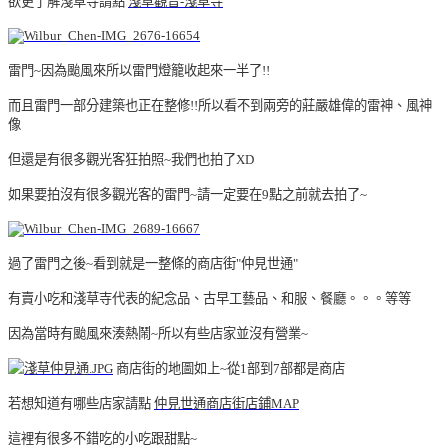
欲更了解淺草寺請點
淺草觀音-淺草寺
雷門~因為颱風來所以雷門燈籠收起來一半了!!
而且雷門一部分建築也正在整修!!所以看不到兩旁的莊嚴雄偉的雷神、風神
像
但還是有很多觀光客狂拍照~我們也拍了XD
如果要拍沒有很多觀光客的雷門~請一定要在9點之前就去拍了~
過了雷門之後~看到就是一整條的商店街"仲見世通"
有賣小吃和淺草寺代表的紀念品、古早工藝品、和服、餐廳。。。等等
因為當時有颱風來湊熱鬧~所以有些店家並沒有營業~
商店街的地圖如上~從1部到7部都是商店
若想知道有哪些店家請點
仲見世通商店街店鋪MAP
這裡有很多不錯吃的小吃跟甜點~