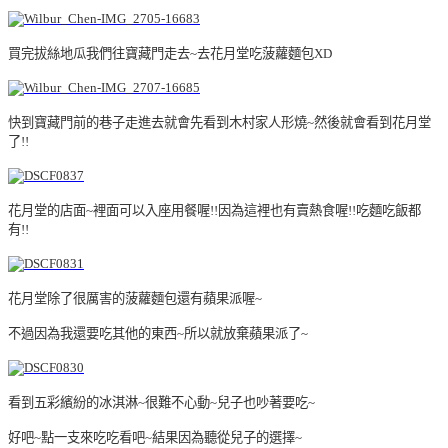
買完拔絲地瓜我們往寶藏門走去~去花月堂吃菠蘿麵包XD
快到寶藏門前的巷子走進去就會先看到木村家人形燒~然後就會看到花月堂
了!!
花月堂的店面~裡面可以入座用餐喔!!因為這裡也有賣熱食喔!!吃麵吃飯都
有!!
花月堂除了很厲害的菠蘿麵包還有蘋果派喔~
不過因為我還要吃其他的東西~所以就放棄蘋果派了~
看到五彩繽紛的冰淇淋~很難不心動~兒子也吵著要吃~
好吧~點一支來吃吃看吧~結果因為聽從兒子的選擇~