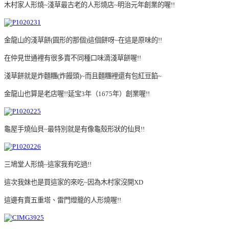
木村家人形燒~淺草最古老的人形燒店~明治元年創業的喔!!
金龍山的淺草餅(圓形的那個)這個餅呀~在這是原味的!!
在仲見世通裡有很多賣不同種口味滴淺草餅喔!!
淺草餅就是炸麵糰(炸饅頭)~而且麵糰裡還有包紅豆餡~
金龍山也算是老店喔!!延宝3年（1675年）創業喔!!
龜屋手燒仙貝~最特別就是有像龜殼形狀的仙貝!!
三鳩堂人形燒~這家我有吃過!!
這次我妹也是買這家的來吃~因為木村家沒開XD
這邊有賣五重塔、雷門燈籠的人形燒喔!!