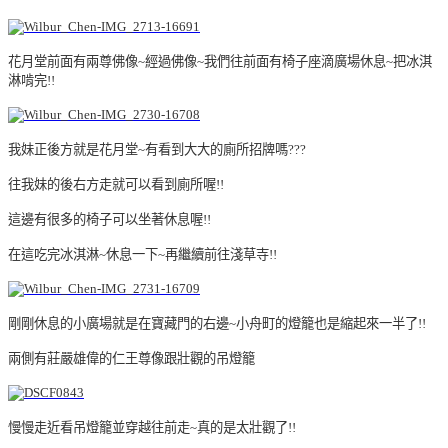
花月堂前面有兩尊佛像~經過佛像~我們往前面有椅子座滴廣場休息~把冰淇
淋啃完!!
我妹正後方就是花月堂~有看到大大的廁所招牌嗎???
往我妹的後右方走就可以看到廁所喔!!
這邊有很多的椅子可以坐著休息喔!!
在這吃完冰淇淋~休息一下~再繼續前往淺草寺!!
剛剛休息的小廣場就是在寶藏門的右邊~小舟町的燈籠也是縮起來一半了!!
兩側有莊嚴雄偉的仁王尊像跟壯觀的吊燈籠
慢慢走近看吊燈籠並穿越往前走~真的是太壯觀了!!