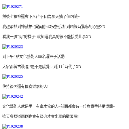
然後七福神還會下凡(台)~因為那天抽了個凶籤~
我趕緊抓到神就拍~摸摸他~以安撫我抽到凶籤時驚嚇的心靈XD
看我一臉"冏"的樣子~就知道我真的很不能接受此事XD
到下午4點文化藝能人80名灑豆子活動
大家都著古裝喔!!是不是感覺回到江戶時代了XD
住持後面還有催奏樂器的人!!
文化藝能人就是手上有拿木盒的人~前面都會有一位負責手持吊燈籠~
這天參拜道兩側也會有祭典才會出現的攤販喔!!