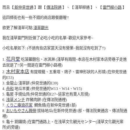
而且【
新仲見世通
】跟【
傳法院通
】、【 淺草柳通 】、【
雷門柳小路
】
這四條街也有一些不錯的商店跟餐廳喔!!
欲更了解淺草可點
淺草觀光
我在淺草雷門附近做了必吃小吃的名單~歡迎大家參考~
小吃名單如下: (不過有些店家當天沒有營業~我就沒有吃到了!!)
花月堂
1.
吃菠蘿麵包、冰淇淋 (淺草有兩間~本店在木村家本店旁巷子走進
去就是了!!另一間是在雷門柳小路裡)
木村家本店
2.
有提燈籠、五重塔、鴿子、雷神形狀的人形燒 (在仲見世通
的E53)
3. 金龍山 淺草餅 (仲見世通的E39)
4.
舟和
地瓜羊羹 (仲見世通的W13、W14、W15)
5. 龜屋 手燒仙貝(仲見世通的E27~這家也有賣人形燒)
6.
浅草メンチ
炸豬肉餅 (在傳法院通裡)
7.
くりこ庵浪花家
鯛魚燒(在新仲見世通1部)
8.
おいもやさん
興伸
拔絲地瓜(在新仲見世通1部、傳法院東通店、傳法院通
裡)
9. 龜十 銅鑼燒 (在雷門通路上、在浅草文化観光センター(淺草文化觀光案
所)的旁邊)