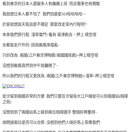
看到東京的日本人還蠻多人有繼續上班 而且電車也有開駛
我就想日本人都不怕了 我們怕甚麼XD哈哈哈哈~~
於是就想說天氣這麼不穩定 那麼改走室內行程吧!!
本來我們原行程: 淺草雷門+龜有 兩津勘吉 + 押上 晴空塔
全都是走戶外的~因為颱風來搗亂~
只好改為: 兩國(江戶東京博物館/兩國國技館)+押上晴空塔
沒想到颱風竟然到中午就離開了~
所以我們的行程又更改為: 兩國(江戶東京博物館)+淺草+押上晴空塔
從汐留到兩國非常的方便 我們只要在汐留搭大江戶線就可以到兩國站(相撲
之街)
沒想到到了兩國站馬上碰到兩位相撲選手 整個好興奮呀~
詢問過兩位是否可以合照 沒想到他們人很好馬上答應我們