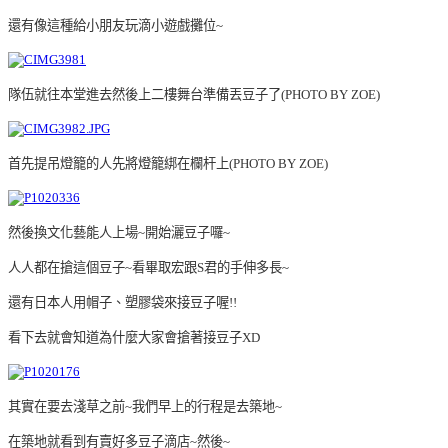
還有像這種給小朋友玩滴小遊戲攤位~
隊伍就往本堂進去然後上二樓舞台準備丟豆子了(PHOTO BY ZOE)
首先提吊燈籠的人先將燈籠綁在欄杆上(PHOTO BY ZOE)
然後換文化藝能人上場~開始灑豆子囉~
人人都在搶這個豆子~看畢取宏跟S君的手伸多長~
還有日本人用帽子、塑膠袋來接豆子喔!!
看下去就會知道為什麼大家會搶著接豆子XD
其實在要去淺草之前~我們早上的行程是去築地~
在築地就看到有賣好多豆子滴店~然後~