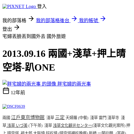
登入
我的部落格
我的部落格後台
我的帳號
登出
宅婦丟臉丟到國外去
國外旅遊
2013.09.16 兩國+淺草+押上晴
空塔-趴ONE
胖宅婦的兩光事
12年前
江戶東京博物館
三定
兩國
淺草
天婦羅 (中餐)
淺草 雷門 淺草寺
淺
草
浅草 いづ美
(下午茶)
淺草
浅草文化観光センター
(淺草文化觀光案所)
押
上
晴空塔
福太郎
大阪燒 好吃燒 (晴空塔裡吃晚餐)
新橋
一蘭拉麵
(宵夜)