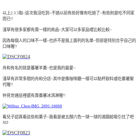
以上2.3.5點~這次我沒吃到~不過以前有些好像有吃過了~有些則是吃不同家
而已!!
淺草有很多家都有賣一樣的商品~大家可以多家品嚐比較比較~
因為每個人的口味不一樣~也許不是我上面列的名單~但卻是特別合乎自己的
口味喔!!
舟和有名的就是蕃薯羊羹~也是我的最愛~
淺草有非常多間的舟和分店~其中是像咖啡廳一樣可以點杯飲料或吃番薯聖
代喔!!
仲見世通這裡還有賣番薯冰淇淋喔!!
看兒子認真看這些和菓子~我看是被五顏六色一球一球的湯圓給吸引住了吧
XD