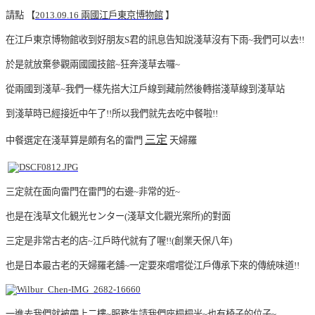
請點
【
2013.09.16 兩國江戶東京博物館
】
在江戶東京博物館收到好朋友S君的訊息告知說淺草沒有下雨~我們可以去!!
於是就放棄參觀兩國國技館~狂奔淺草去囉~
從兩國到淺草~我們一樣先搭大江戶線到藏前然後轉搭淺草線到淺草站
到淺草時已經接近中午了!!所以我們就先去吃中餐啦!!
三定
中餐選定在淺草算是頗有名的雷門
天婦羅
三定就在面向雷門在雷門的右邊~非常的近~
也是在浅草文化観光センター(淺草文化觀光案所)的對面
三定是非常古老的店~江戶時代就有了喔!!(創業天保八年)
也是日本最古老的天婦羅老舖~一定要來嚐嚐從江戶傳承下來的傳統味道!!
一進去我們就被帶上二樓~服務生請我們座榻榻米~也有椅子的位子~