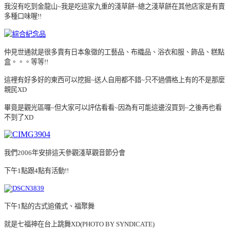
我沒有吃到金龍山~我是吃這家九重的淺草餅~總之淺草餅在其他店家是有賣
多種口味喔!!
仲見世通就是很多賣有日本象徵的工藝品、布織品、浴衣和服、飾品、糕點
盒。。。等等!!
這裡有好多好的東西可以挖掘~送人自用都不錯~只不過價格上有的不是那麼
親民XD
畢竟是觀光區囉~但大家可以評估看看~因為有可能這邊沒買到~之後再也看
不到了XD
我們2006年安排這天參觀淺草觀音節分會
下午1點跟4點有活動!!
下午1點的古式追儀式、福聚舞
就是七福神在台上跳舞XD(PHOTO BY SYNDICATE)