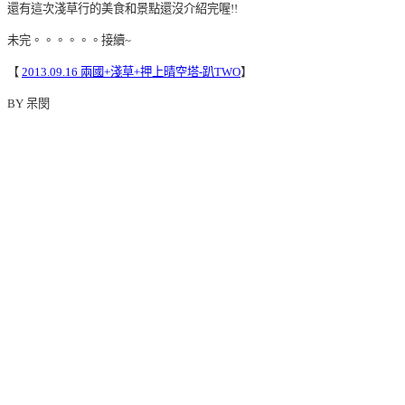
還有這次淺草行的美食和景點還沒介紹完喔!!
未完。。。。。。接續~
【
2013.09.16 兩國+淺草+押上晴空塔-趴TWO
】
BY 呆閔