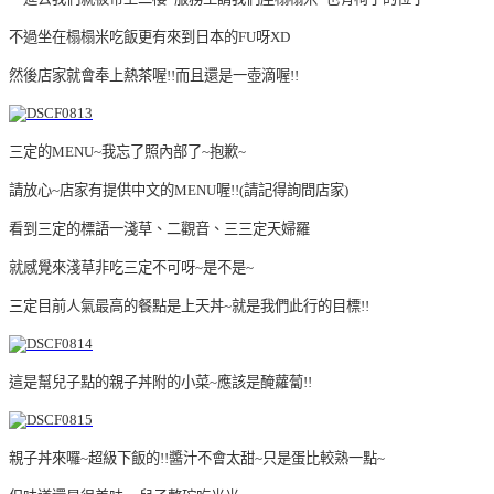
不過坐在榻榻米吃飯更有來到日本的FU呀XD
然後店家就會奉上熱茶喔!!而且還是一壺滴喔!!
三定的MENU~我忘了照內部了~抱歉~
請放心~店家有提供中文的MENU喔!!(請記得詢問店家)
看到三定的標語一淺草、二觀音、三三定天婦羅
就感覺來淺草非吃三定不可呀~是不是~
三定目前人氣最高的餐點是上天丼~就是我們此行的目標!!
這是幫兒子點的親子丼附的小菜~應該是醃蘿蔔!!
親子丼來囉~超級下飯的!!醬汁不會太甜~只是蛋比較熟一點~