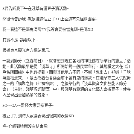
S君告訴我下午在淺草有灑豆子滴活動~
然後他告訴我~就是灑這個豆子XD上面還有鬼怪滴圖案~
我一看這不是驅鬼滴嗎???我等會要被當鬼驅~是嗎XD
其實不是~請看以下~
根據東京觀光官方網站表示:
一說到節分（立春前日），就會想到現在各地的神社佛寺所舉行的撒豆子活
動。此活動最早是從「淺草寺」所開始對一般民眾舉行，其規模之大在《江
戶名所圖繪》中也有提到。而與其他地方不同，不喊「鬼出去」卻喊「千秋
萬歲福進來」，是因為觀音菩薩面前不會有鬼的緣故。在淺草寺三大供獻舞
之一的「福聚之舞（七福神舞）」之後舉行的「淺草觀音文化藝能人節分
會」（主辦：淺草觀光聯盟）中，與淺草有淵源的文化藝人會撒豆子，使寺
內呈現出更加熱鬧的景象。
SO~~GA~~難怪大家要搶豆子~
被豆子打到時大家還表現出很爽的表情XD
呼~介紹到這還沒有結束喔!!