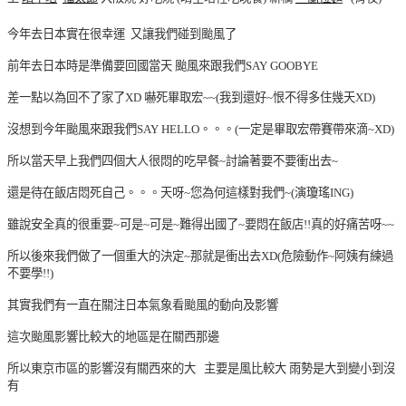
今年去日本實在很幸運 又讓我們碰到颱風了
前年去日本時是準備要回國當天 颱風來跟我們SAY GOOBYE
差一點以為回不了家了XD 嚇死畢取宏~~(我到還好~恨不得多住幾天XD)
沒想到今年颱風來跟我們SAY HELLO。。。(一定是畢取宏帶賽帶來滴~XD)
所以當天早上我們四個大人很悶的吃早餐~討論著要不要衝出去~
還是待在飯店悶死自己。。。天呀~您為何這樣對我們~(演瓊瑤ING)
雖說安全真的很重要~可是~可是~難得出國了~要悶在飯店!!真的好痛苦呀~~
所以後來我們做了一個重大的決定~那就是衝出去XD(危險動作~阿姨有練過
不要學!!)
其實我們有一直在關注日本氣象看颱風的動向及影響
這次颱風影響比較大的地區是在關西那邊
所以東京市區的影響沒有關西來的大 主要是風比較大 雨勢是大到變小到沒
有