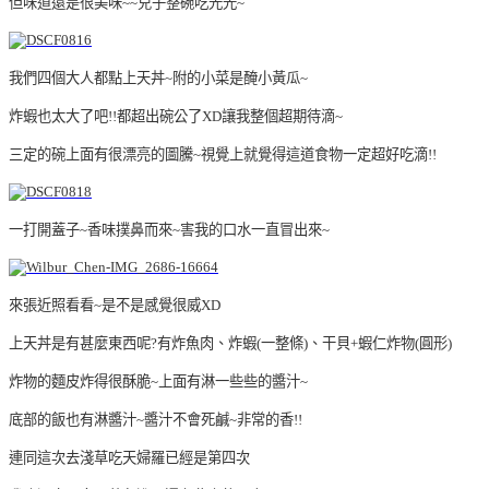
但味道還是很美味~~兒子整碗吃光光~
我們四個大人都點上天丼~附的小菜是醃小黃瓜~
炸蝦也太大了吧!!都超出碗公了XD讓我整個超期待滴~
三定的碗上面有很漂亮的圖騰~視覺上就覺得這道食物一定超好吃滴!!
一打開蓋子~香味撲鼻而來~害我的口水一直冒出來~
來張近照看看~是不是感覺很威XD
上天丼是有甚麼東西呢?有炸魚肉、炸蝦(一整條)、干貝+蝦仁炸物(圓形)
炸物的麵皮炸得很酥脆~上面有淋一些些的醬汁~
底部的飯也有淋醬汁~醬汁不會死鹹~非常的香!!
連同這次去淺草吃天婦羅已經是第四次