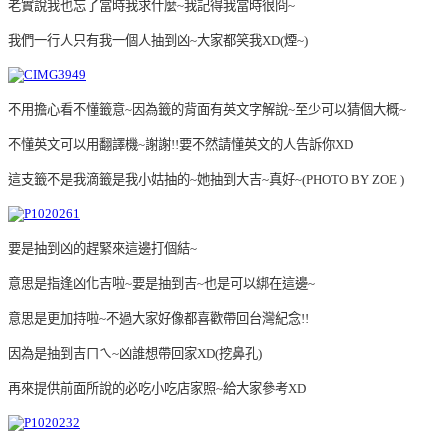
老實說我也忘了當時我求什麼~我記得我當時很冏~
我們一行人只有我一個人抽到凶~大家都笑我XD(煙~)
不用擔心看不懂籤意~因為籤的背面有英文字解說~至少可以猜個大概~
不懂英文可以用翻譯機~謝謝!!要不然請懂英文的人告訴你XD
這支籤不是我滴籤是我小姑抽的~她抽到大吉~真好~(
PHOTO BY ZOE
)
要是抽到凶的趕緊來這邊打個結~
意思是指逢凶化吉啦~要是抽到吉~也是可以綁在這邊~
意思是更加持啦~不過大家好像都喜歡帶回台灣紀念!!
因為是抽到吉ㄇㄟ~凶誰想帶回家XD(挖鼻孔)
再來提供前面所說的必吃小吃店家照~給大家參考XD