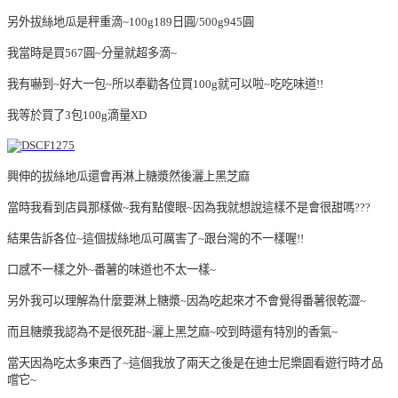
另外拔絲地瓜是秤重滴~100g189日圓/500g945圓
我當時是買567圓~分量就超多滴~
我有嚇到~好大一包~所以奉勸各位買100g就可以啦~吃吃味道!!
我等於買了3包100g滴量XD
興伸的拔絲地瓜還會再淋上糖漿然後灑上黑芝麻
當時我看到店員那樣做~我有點傻眼~因為我就想說這樣不是會很甜嗎???
結果告訴各位~這個拔絲地瓜可厲害了~跟台灣的不一樣喔!!
口感不一樣之外~番薯的味道也不太一樣~
另外我可以理解為什麼要淋上糖漿~因為吃起來才不會覺得番薯很乾澀~
而且糖漿我認為不是很死甜~灑上黑芝麻~咬到時還有特別的香氣~
當天因為吃太多東西了~這個我放了兩天之後是在迪士尼樂園看遊行時才品
嚐它~