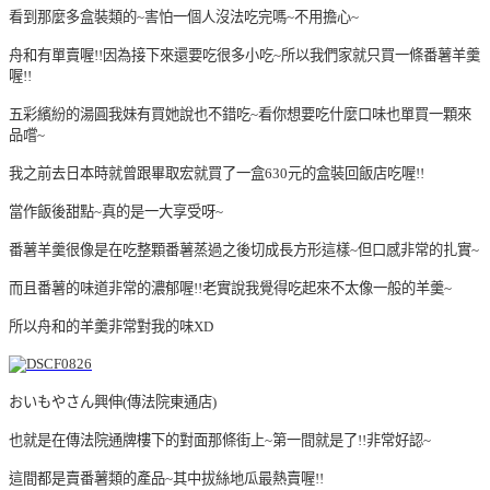
看到那麼多盒裝類的~害怕一個人沒法吃完嗎~不用擔心~
舟和有單賣喔!!因為接下來還要吃很多小吃~所以我們家就只買一條番薯羊羹
喔!!
五彩繽紛的湯圓我妹有買她說也不錯吃~看你想要吃什麼口味也單買一顆來
品嚐~
我之前去日本時就曾跟畢取宏就買了一盒630元的盒裝回飯店吃喔!!
當作飯後甜點~真的是一大享受呀~
番薯羊羹很像是在吃整顆番薯蒸過之後切成長方形這樣~
但口感非常的扎實~
而且番薯的味道非常的濃郁喔!!老實說我覺得吃起來不太像一般的羊羹~
所以舟和的羊羹非常對我的味XD
おいもやさん興伸(傳法院東通店)
也就是在傳法院通牌樓下的對面那條街上~第一間就是了!!非常好認~
這間都是賣番薯類的產品~其中拔絲地瓜最熱賣喔!!