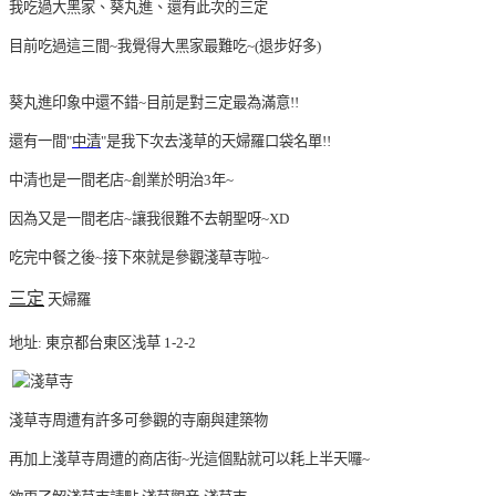
我吃過大黑家、葵丸進、還有此次的三定
目前吃過這三間~我覺得大黑家最難吃~(退步好多)
葵丸進印象中還不錯~目前是對三定最為滿意!!
還有一間"
中清
"是我下次去淺草的天婦羅口袋名單!!
中清也是一間老店~創業於明治3年~
因為又是一間老店~讓我很難不去朝聖呀~XD
吃完中餐之後~接下來就是參觀淺草寺啦~
三定
天婦羅
地址: 東京都台東区浅草 1-2-2
淺草寺周遭有許多可參觀的寺廟與建築物
再加上淺草寺周遭的商店街~光這個點就可以耗上半天囉~