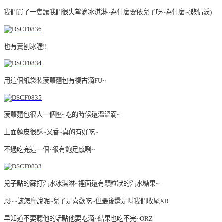
我們買了一隻讓我們很失望滴冰淇淋~為什麼要依兒子呀~為什麼~(悲情淚)
也有賣刨冰喔!!
用這個紙袋裝菠蘿麵包有復古滴FU~
菠蘿麵包很大一個壓~吃的時候還溫溫滴~
上面麵皮很酥~又香~真的有好吃~
不過吃完這一個~很有飽足感咧~
兒子點的蘇打汽水冰淇淋~裡面還有顆粒狀的汽水糖果~
恩~~該怎摩說呢~兒子是喜歡吃~但最後還是叫我們收尾XD
早知道不要聽他的話點他要吃滴~結果也吃不完~ORZ