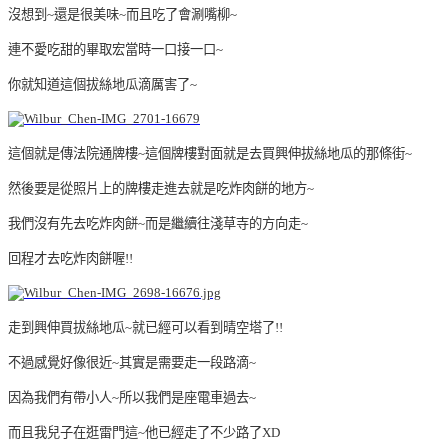
沒想到~還是很美味~而且吃了會涮嘴柳~
連不愛吃甜的畢取宏當時一口接一口~
你就知道這個拔絲地瓜滴厲害了~
這個就是傳法院通牌樓~這個牌樓對面就是去買興伸拔絲地瓜的那條街~
然後要是從照片上的牌樓走進去就是吃炸肉餅的地方~
我們沒有先去吃炸肉餅~而是繼續往淺草寺的方向走~
回程才去吃炸肉餅喔!!
走到興伸買拔絲地瓜~就已經可以看到晴空塔了!!
不過感覺好像很近~其實是需要走一段路滴~
因為我們有帶小人~所以我們是座電車過去~
而且我兒子在逛雷門這~他已經走了不少路了XD