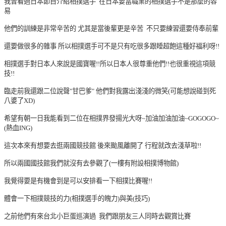
我曾看過日本節目介紹相撲選手 在日本要當職業的相撲選手不是那麼的容
易
他們的訓練是非常辛苦的 尤其是當後輩更是辛苦 不只要練習還要侍奉前輩
還要做很多的雜事 所以相撲選手可不是只有吃很多跟睡超飽這種好福利呀!!
相撲選手對日本人來說是國寶喔!!所以日本人很尊重他們!!也很重視這項競
技!!
臨走前我還跟二位說聲"甘巴爹" 他們對我露出淺淺的微笑(可能想說碰到死
八婆了XD)
希望有朝一日我能看到二位在相撲界發揚光大呀~加油加油加油~GOGOGO~
(熱血ING)
這次本來有想要去逛兩國競技館 後來颱風離開了 行程就改去淺草啦!!
所以兩國國技館我們就沒有去參觀了(一樓有附設相撲博物館)
我覺得要是有機會到是可以安排看一下相撲比賽喔!!
體會一下相撲競技的力(相撲選手的魄力)與美(技巧)
之前他們有來台北小巨蛋巡演過 我們跟朋友三人同時去觀賞比賽