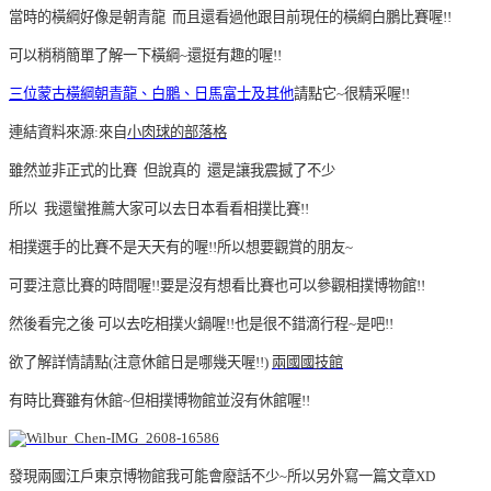
當時的橫綱好像是朝青龍 而且還看過他跟目前現任的橫綱白鵬比賽喔!!
可以稍稍簡單了解一下橫綱~還挺有趣的喔!!
三位蒙古橫綱朝青龍、白鵬、日馬富士及其他
請點它~很精采喔!!
連結資料來源:來自
小肉球的部落格
雖然並非正式的比賽 但說真的 還是讓我震撼了不少
所以 我還蠻推薦大家可以去日本看看相撲比賽!!
相撲選手的比賽不是天天有的喔!!所以想要觀賞的朋友~
可要注意比賽的時間喔!!要是沒有想看比賽也可以參觀相撲博物館!!
然後看完之後 可以去吃相撲火鍋喔!!也是很不錯滴行程~是吧!!
欲了解詳情請點(注意休館日是哪幾天喔!!)
兩國國技館
有時比賽雖有休館~但相撲博物館並沒有休館喔!!
發現兩國江戶東京博物館我可能會廢話不少~所以另外寫一篇文章XD