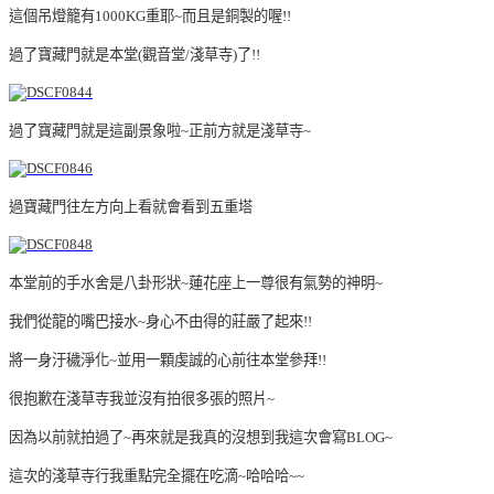
這個吊燈籠有1000KG重耶~而且是銅製的喔!!
過了寶藏門就是本堂(觀音堂/淺草寺)了!!
過了寶藏門就是這副景象啦~正前方就是淺草寺~
過寶藏門往左方向上看就會看到五重塔
本堂前的手水舍是八卦形狀~蓮花座上一尊很有氣勢的神明~
我們從龍的嘴巴接水~身心不由得的莊嚴了起來!!
將一身汙穢淨化~並用一顆虔誠的心前往本堂參拜!!
很抱歉在淺草寺我並沒有拍很多張的照片~
因為以前就拍過了~再來就是我真的沒想到我這次會寫BLOG~
這次的淺草寺行我重點完全擺在吃滴~哈哈哈~~