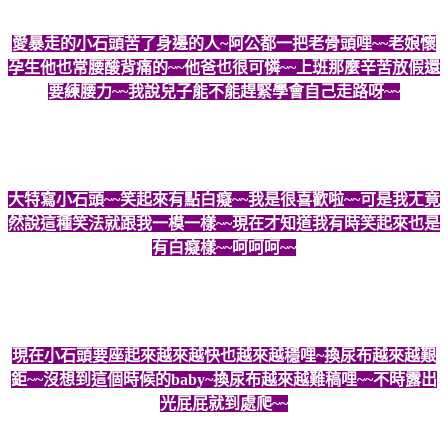
愛暴走的小石頭苦了身邊的人~阿公都一把老骨頭哩~~老娘懷
孕生他也常腰酸背痛的~~他爸也很可憐~~上班那麼辛苦放假還
要練腰力~~我說兒子能不能趕緊學會自己走路呀~~
大特寫小石頭~~笑起來有點白癡~~我是很喜歡啦~~可是我ㄤ竟
然說這種笑法就跟我一模一樣~~現在才知道我有時笑起來也是
有白癡樣~~呵呵呵~~
現在小石頭要座起來越來越快也越來越穩哩~換尿布越來越艱
鉅~~沒想到這個時候的baby~換尿布越來越難稿哩~~不時露出
光屁屁就到處爬~~