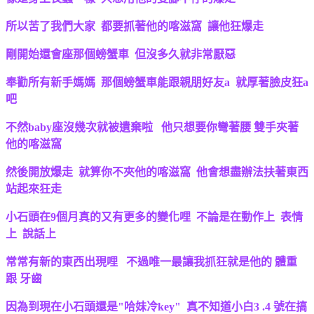
所以苦了我們大家 都要抓著他的喀滋窩 讓他狂爆走
剛開始還會座那個螃蟹車 但沒多久就非常厭惡
奉勸所有新手媽媽 那個螃蟹車能跟親朋好友a 就厚著臉皮狂a
吧
不然baby座沒幾次就被遺棄啦 他只想要你彎著腰 雙手夾著
他的喀滋窩
然後開放爆走 就算你不夾他的喀滋窩 他會想盡辦法扶著東西
站起來狂走
小石頭在9個月真的又有更多的變化哩 不論是在動作上 表情
上 說話上
常常有新的東西出現哩 不過唯一最讓我抓狂就是他的 體重
跟 牙齒
因為到現在小石頭還是"哈妹冷key" 真不知道小白3 .4 號在搞