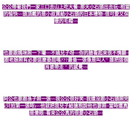
公公帶著我們一家三口去山上吃大餐~那天小石頭出去玩~相當
的愉快~~頭頂戴的是小叔買給小石頭的日本禮物~很可愛又保
暖的毛帽~~
也要跟媽咪照一下囉~~不過兒子呀~~你的臉看起來很不情願~
跟老娘照有必要這麼委屈嗎???最後一張像是叫人" 誰把這個
肖婆帶走 " 的感覺~~
阿公也要跟孫子照一張~~我公公很好笑~我還沒跟小石頭照完
(只拍第一張時)~~他就把我兒子給搶抱說他也要照~當時還真
是傻眼~看來公公真的很愛小石頭~~