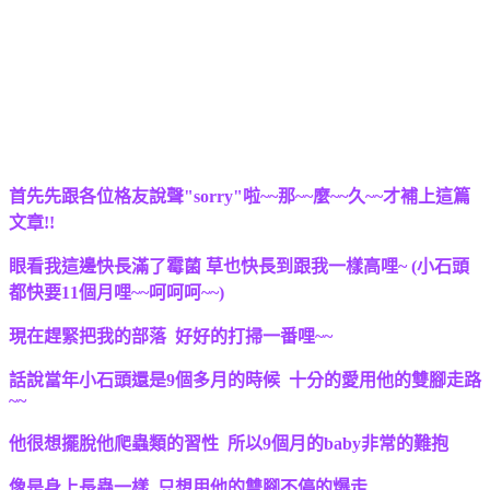
首先先跟各位格友說聲"sorry"啦~~那~~麼~~久~~才補上這篇
文章!!
眼看我這邊快長滿了霉菌 草也快長到跟我一樣高哩~ (小石頭
都快要11個月哩~~呵呵呵~~)
現在趕緊把我的部落 好好的打掃一番哩~~
話說當年小石頭還是9個多月的時候 十分的愛用他的雙腳走路
~~
他很想擺脫他爬蟲類的習性 所以9個月的baby非常的難抱
像是身上長蟲一樣 只想用他的雙腳不停的爆走