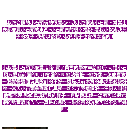
跟
叔叔合照的小石頭玩的很開心~~我小叔很疼小石頭~~常常出
去都會買小石頭的東西~小石頭真的很幸福說~看我小叔疼我兒
子的樣子~我想以後我小叔的兒子也會很幸福的!!
小叔看小石頭那麼愛走路~買了費雪的學布車給他玩~可惜小石
頭只愛玩前面的叮叮噹噹的~叫他站著推~~他好像不怎麼喜歡
~~我覺得這個玩具設計的不好~~還是以前木質的學步車必較好
說~~當天小石頭拿到新玩具就一切忘了我這個娘~~任何人叫他
他都不理~那認真玩玩具的樣子~~有點機車說~~怎麼可以把老
娘的話當放屁ㄋㄟ~~真是心寒呀~~果然有的玩就可以不要老媽
哩~