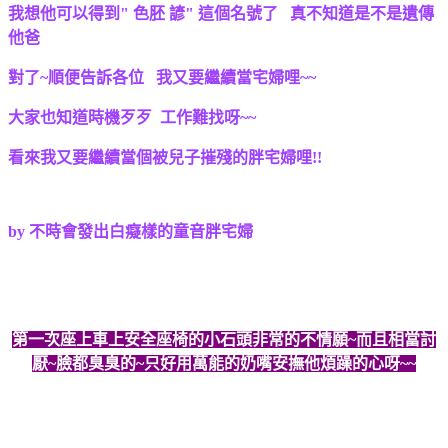
我想他可以得到" 色胚 諺" 這個名號了 真不知道是不是遺傳
他爸
對了~順便告訴各位 我又要繼續當宅婦哩~~
大家也知道時機歹歹 工作難找呀~~
看來我又要繼續當個被兒子摧殘的胖宅婦哩!!
by 不時會發出白癡樣的童音胖宅婦
第一次座上車上安全座椅的小石頭非常的不情願~而且相當討
厭~臉都臭臭的~只好用萬能的奶嘴安撫他煩躁的心呀~~