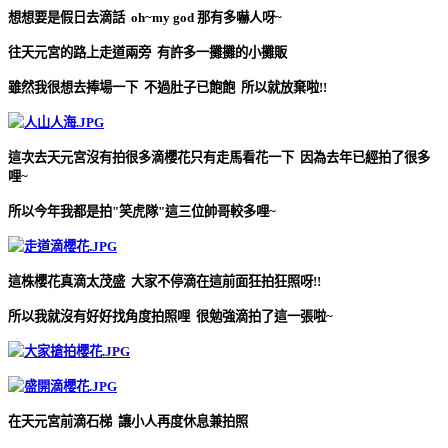
想想要是假日去滴話 oh~my god 那有多嚇人呀~
往天元宮的路上走道兩旁 有許多一攤攤的小攤販
雖然我很想去捧場一下 不過肚子已飽飽 所以就放棄啦!!
這次去天元宮沒有拍很多滴櫻花只有走馬看花一下 因為去年已經拍了很多
哩~
所以今年我都是拍"笑虎隊"這三位帥哥較多哩~
這株櫻花真滴太茂盛 大家不停滴在這前面狂拍狂照呀!!
所以我就沒有好好找角度拍照哩 很勉強滴拍了這一張啦~
在天元宮前滴石梯 讓小人再度休息兼拍照