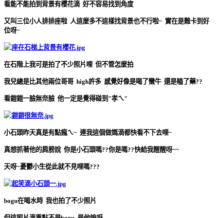
看能不能拍到背景有櫻花滴 好不容易找到角度
又叫三位小人排排座啦 人這麼多不這樣找背景也不行啦~ 實在是難卡到好
位呀~
在石階上我可是拍了不少照片哩 但不管怎麼拍
我兒總是比其他兩位哥哥 high許多 感覺好像是喝了蠻牛 還是瞌了藥??
看鎧鎧一臉無奈臉 他一定是覺得碰到"孝ㄟ"
小石頭昨天真是有點瘋ㄟ~ 連我這個做媽滴都快看不下去哩~
真想抓著他的肩膀說 你是小石頭嗎??你是嗎??快給我醒醒呀~~
天呀~憂鬱小生從此就不見哩嗎???
bogu在喝水時 我也拍了不少照片
但這照片滴重點不是bogu 是他娘呀