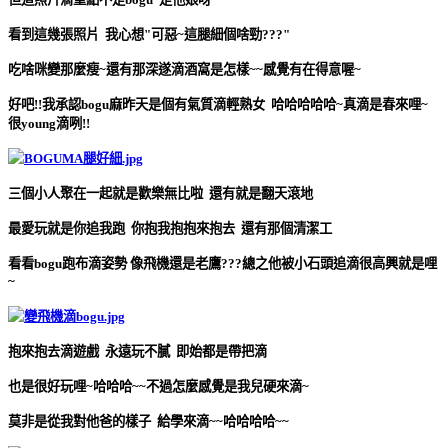
看到這幾張照片 我心想"可惡~這腿細個啥勁???"
吃啥咪變那麼瘦~還有那深遂滴酒窩是怎樣~~感覺有在得意喔~
好吧!!我承認bogu麻昨天是個有氣質滴輕熟女 哈哈哈哈哈~真滴是春來哩~
很young滴咧!!
三個小人聚在一起就是歡樂無比啦 還有就是翻天滾地
最愛玩就是你追我跑 你抱我抱抱來抱去 還有那個清潔工
看看bogu跑布滴姿勢 像飛機還是老鷹???總之他被小石頭追滴很高興就是哩
~
抱來抱去滴遊戲 永遠玩不膩 即始都是帶把滴
也是很好玩哩~哈哈哈~~不過怎麼感覺是我兒硬來滴~
莫非是從我對他爸的樣子 給學來滴~~哈哈哈哈~~