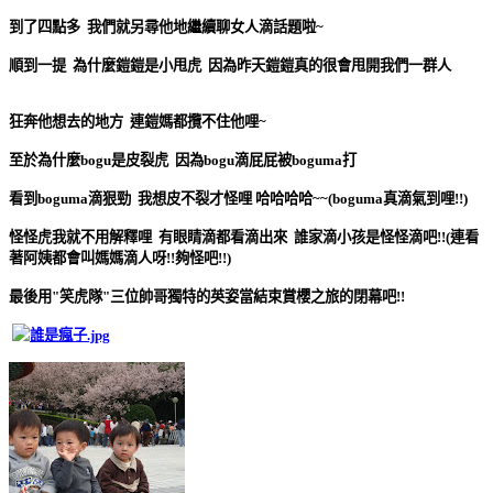
到了四點多 我們就另尋他地繼續聊女人滴話題啦~
順到一提 為什麼鎧鎧是小甩虎 因為昨天鎧鎧真的很會甩開我們一群人
狂奔他想去的地方 連鎧媽都攬不住他哩~
至於為什麼bogu是皮裂虎 因為bogu滴屁屁被boguma打
看到boguma滴狠勁 我想皮不裂才怪哩 哈哈哈哈~~(boguma真滴氣到哩!!)
怪怪虎我就不用解釋哩 有眼睛滴都看滴出來 誰家滴小孩是怪怪滴吧!!(連看
著阿姨都會叫媽媽滴人呀!!夠怪吧!!)
最後用"笑虎隊"三位帥哥獨特的英姿當結束賞櫻之旅的閉幕吧!!