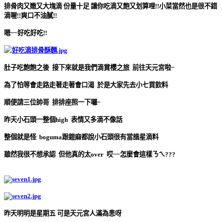
排骨肉又嫩又大塊滴 份量十足 讓你吃滴又飽又划算哩!!小菜當然也是很不錯
滴喔!!爽口不油膩!!
嗯~~好吃好吃!!
肚子吃飽飽之後 接下來就是我們滴賞櫻之旅 前往天元宮啦~
為了怕等會走路走著走著會口渴 於是大家先去小七買飲料
順便請三位帥哥 排排座照一下囉~
昨天小石頭一整個high 表情又多滴不像話
整個就是怪 boguma跟鎧麻都說小石頭很有當諧星滴料
雖然我很不想承認 但他真的太over 哎~~怎麼會這樣ㄋㄟ???
昨天明明是星期五 可是天元宮人滿為患呀