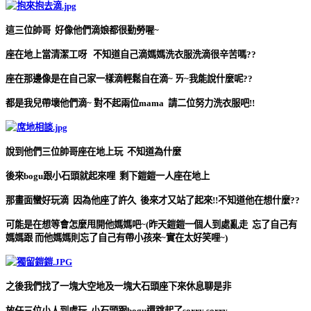
這三位帥哥 好像他們滴娘都很勤勞喔~
座在地上當清潔工呀 不知道自己滴媽媽洗衣服洗滴很辛苦嗎??
座在那邊像是在自己家一樣滴輕鬆自在滴~ ㄞ~我能說什麼呢??
都是我兒帶壞他們滴~ 對不起兩位mama 請二位努力洗衣服吧!!
說到他們三位帥哥座在地上玩 不知道為什麼
後來bogu跟小石頭就起來哩 剩下鎧鎧一人座在地上
那畫面蠻好玩滴 因為他座了許久 後來才又站了起來!!不知道他在想什麼??
可能是在想等會怎麼甩開他媽媽吧~(昨天鎧鎧一個人到處亂走 忘了自己有
媽媽跟 而他媽媽則忘了自己有帶小孩來~實在太好笑哩~)
之後我們找了一塊大空地及一塊大石頭座下來休息聊是非
放任三位小人到處玩 小石頭跟bogu還跳起了sorry sorry