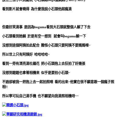
看到影片就會曉得 為什麼我說小石頭他超瘋滴
但最好笑滴事 是因為boguma看到大石頭就整個人躺了下去
小石頭看到她躺 於是有空一想到 就會叫boguma躺一下
沒想到這個阿姨如此配合 難怪小石頭只要阿姨不要媽媽哩~
所以世上只有阿姨好 哈哈哈哈~
看到一旁有漂亮滴杜鵑花 把小石頭抱上去狂拍了好幾張
沒想到鎧鎧也拿著相機來 似乎是要拍小石頭~
不過卻被我一把抱上去一起拍照哩 看的出來~他實在很不願意跟一個瘋子照
相!!
所以寧可玩自己滴手機 也不願望向我滴照相機呀~~