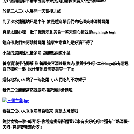
另外感謝鎧麻不辭辛勞開車來接我們兩位美麗又很拼滴mama
於是三人三小人展開一天賞櫻之旅
到了淡水捷運站已是中午 於是鎧麻帶我們去吃超美味滴排骨麵
真是太開心哩~~肚子餓餓吃到美食一整天滴心情就是high high high
鎧麻帶我們去阿娥排骨麵 這家生意真的是好滴不得了
小菜的選則性也蠻多滴 鎧麻點兩道小菜
養身滴涼拌花椰蔡 及 養顏美容滴炒鯊魚肉(膠質多多呀~本來bogu麻有意思
自己獨吃一盤~說什麼他很需要美容一下!!)
還特地為小人點了一碗乾麵 小人們吃的不亦樂乎
我們三位麻麻當然就要吃招牌滴排骨麵啦~
看著三位小人乖乖滴等食物來 真是太可愛啦~~
終於食物來啦~郎客呀~你說這排骨酥麵看起來有多好吃呀??還有半熟滴蛋~
天呀~真是要我滴命呀!!